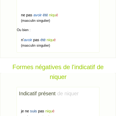
ne pas
avoir
été
niqu
é
(masculin singulier)
Ou bien :
n'
avoir
pas
été
niqu
é
(masculin singulier)
Formes négatives de l'indicatif de
niquer
Indicatif présent
de niquer
je ne
suis
pas
niqu
é