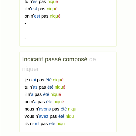
tu n'
es
pas
niqu
é
il n'
est
pas
niqu
é
on n'
est
pas
niqu
é
-
-
-
Indicatif passé composé
de
niquer
je n'
ai
pas
été
niqu
é
tu n'
as
pas
été
niqu
é
il n'
a
pas
été
niqu
é
on n'
a
pas
été
niqu
é
nous n'
avons
pas
été
niqu
vous n'
avez
pas
été
niqu
ils n'
ont
pas
été
niqu