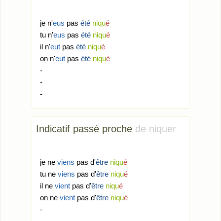
je n'
eus
pas
été
niqu
é
tu n'
eus
pas
été
niqu
é
il n'
eut
pas
été
niqu
é
on n'
eut
pas
été
niqu
é
-
-
-
Indicatif passé proche
de niquer
je ne
viens
pas d'
être
niqu
é
tu ne
viens
pas d'
être
niqu
é
il ne
vient
pas d'
être
niqu
é
on ne
vient
pas d'
être
niqu
é
-