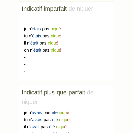
Indicatif imparfait
de niquer
je n'
étais
pas
niqu
é
tu n'
étais
pas
niqu
é
il n'
était
pas
niqu
é
on n'
était
pas
niqu
é
-
-
-
Indicatif plus-que-parfait
de
niquer
je n'
avais
pas
été
niqu
é
tu n'
avais
pas
été
niqu
é
il n'
avait
pas
été
niqu
é