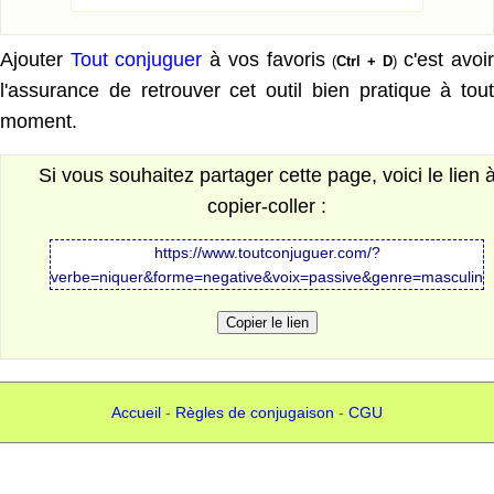
Ajouter
Tout conjuguer
à vos favoris
c'est avoi
(
Ctrl + D
)
l'assurance de retrouver cet outil bien pratique à tout
moment.
Si vous souhaitez partager cette page, voici le lien 
copier-coller :
https://www.toutconjuguer.com/?
verbe=niquer&forme=negative&voix=passive&genre=masculin
Accueil
-
Règles de conjugaison
-
CGU