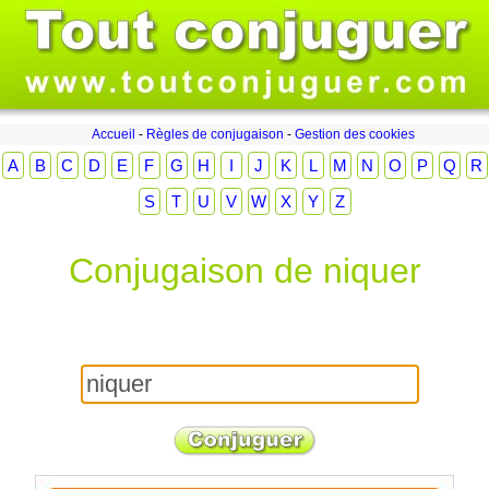
Accueil
-
Règles de conjugaison
-
Gestion des cookies
A
B
C
D
E
F
G
H
I
J
K
L
M
N
O
P
Q
R
S
T
U
V
W
X
Y
Z
Conjugaison de niquer