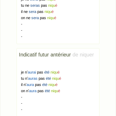
tu ne
seras
pas
niqu
é
il ne
sera
pas
niqu
é
on ne
sera
pas
niqu
é
-
-
-
Indicatif futur antérieur
de niquer
je n'
aurai
pas
été
niqu
é
tu n'
auras
pas
été
niqu
é
il n'
aura
pas
été
niqu
é
on n'
aura
pas
été
niqu
é
-
-
-