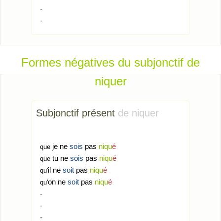
-
-
Formes négatives du subjonctif de
niquer
Subjonctif présent
de niquer
je ne
sois
pas
niqu
é
que
tu ne
sois
pas
niqu
é
que
il ne
soit
pas
niqu
é
qu'
on ne
soit
pas
niqu
é
qu'
-
-
-