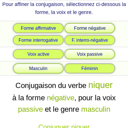
Pour affiner la conjugaison, sélectionnez ci-dessous la
forme, la voix et le genre.
Forme affirmative
Forme négative
Forme interrogative
F. interro-négative
Voix active
Voix passive
Masculin
Féminin
niquer
Conjugaison du verbe
à la forme
négative
, pour la voix
passive
et le genre
masculin
Conjuguer niquer