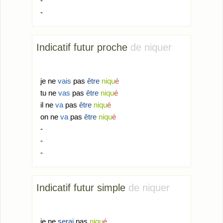
-
-
Indicatif futur proche
de niquer
je ne
vais
pas
être
niqu
é
tu ne
vas
pas
être
niqu
é
il ne
va
pas
être
niqu
é
on ne
va
pas
être
niqu
é
-
-
-
Indicatif futur simple
de niquer
je ne
serai
pas
niqu
é