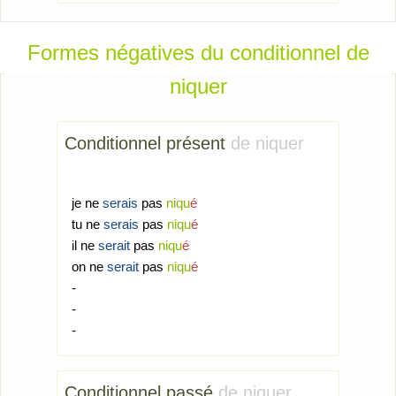
Formes négatives du conditionnel de
niquer
Conditionnel présent
de niquer
je ne
serais
pas
niqu
é
tu ne
serais
pas
niqu
é
il ne
serait
pas
niqu
é
on ne
serait
pas
niqu
é
-
-
-
Conditionnel passé
de niquer