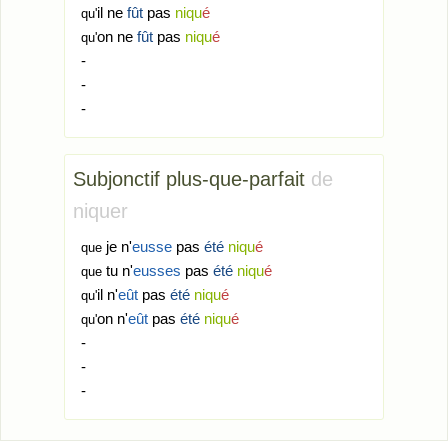
il ne
fût
pas
niqu
é
qu'
on ne
fût
pas
niqu
é
qu'
-
-
-
Subjonctif plus-que-parfait
de
niquer
je n'
eusse
pas
été
niqu
é
que
tu n'
eusses
pas
été
niqu
é
que
il n'
eût
pas
été
niqu
é
qu'
on n'
eût
pas
été
niqu
é
qu'
-
-
-