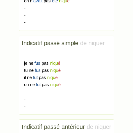
on n'
avait
pas
été
niqu
é
-
-
-
Indicatif passé simple
de niquer
je ne
fus
pas
niqu
é
tu ne
fus
pas
niqu
é
il ne
fut
pas
niqu
é
on ne
fut
pas
niqu
é
-
-
-
Indicatif passé antérieur
de niquer