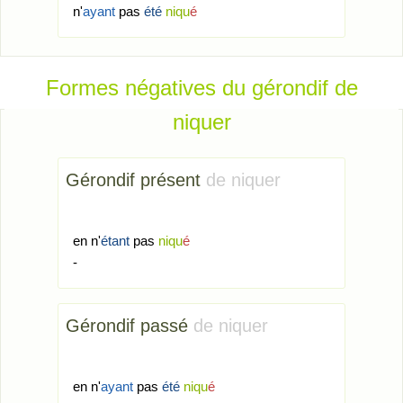
n'
ayant
pas
été
niqu
é
Formes négatives du gérondif de
niquer
Gérondif présent
de niquer
en n'
étant
pas
niqu
é
-
Gérondif passé
de niquer
en n'
ayant
pas
été
niqu
é