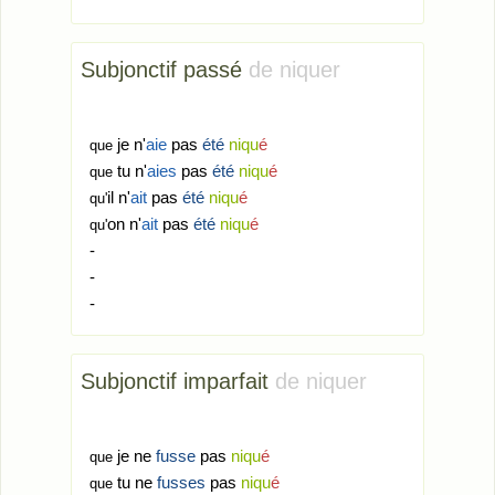
Subjonctif passé
de niquer
je n'
aie
pas
été
niqu
é
que
tu n'
aies
pas
été
niqu
é
que
il n'
ait
pas
été
niqu
é
qu'
on n'
ait
pas
été
niqu
é
qu'
-
-
-
Subjonctif imparfait
de niquer
je ne
fusse
pas
niqu
é
que
tu ne
fusses
pas
niqu
é
que