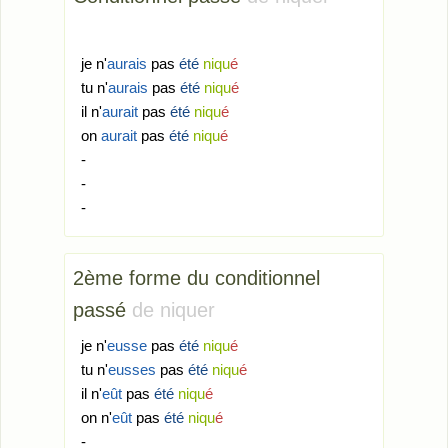
je n'
aurais
pas
été
niqu
é
tu n'
aurais
pas
été
niqu
é
il n'
aurait
pas
été
niqu
é
on
aurait
pas
été
niqu
é
-
-
-
2
ème
forme du conditionnel
passé
de niquer
je n'
eusse
pas
été
niqu
é
tu n'
eusses
pas
été
niqu
é
il n'
eût
pas
été
niqu
é
on n'
eût
pas
été
niqu
é
-