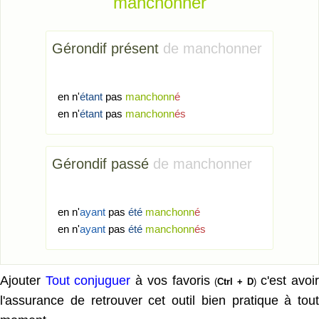
manchonner
Gérondif présent
de manchonner
en n'
étant
pas
manchonn
é
en n'
étant
pas
manchonn
és
Gérondif passé
de manchonner
en n'
ayant
pas
été
manchonn
é
en n'
ayant
pas
été
manchonn
és
Ajouter
Tout conjuguer
à vos favoris
c'est avoi
(
Ctrl + D
)
l'assurance de retrouver cet outil bien pratique à tout