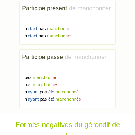
Participe présent
de manchonner
n'
étant
pas
manchonn
é
n'
étant
pas
manchonn
és
Participe passé
de manchonner
pas
manchonn
é
pas
manchonn
és
n'
ayant
pas
été
manchonn
é
n'
ayant
pas
été
manchonn
és
Formes négatives du gérondif de