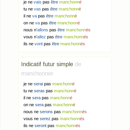
je ne
vais
pas
être
manchonn
é
tu ne
vas
pas
être
manchonn
é
il ne
va
pas
être
manchonn
é
on ne
va
pas
être
manchonn
é
nous n'
allons
pas
être
manchonn
és
vous n'
allez
pas
être
manchonn
és
ils ne
vont
pas
être
manchonn
és
Indicatif futur simple
de
manchonner
je ne
serai
pas
manchonn
é
tu ne
seras
pas
manchonn
é
il ne
sera
pas
manchonn
é
on ne
sera
pas
manchonn
é
nous ne
serons
pas
manchonn
és
vous ne
serez
pas
manchonn
és
ils ne
seront
pas
manchonn
és