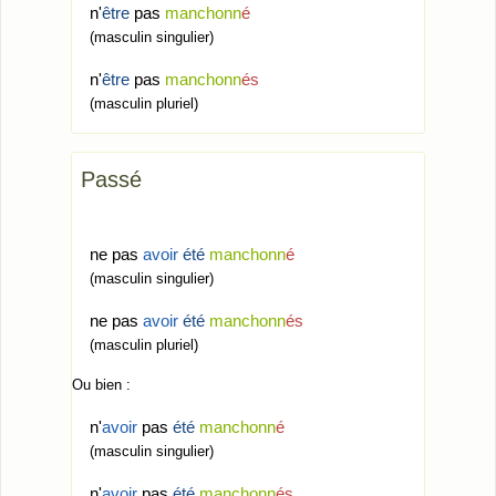
n'
être
pas
manchonn
é
(masculin singulier)
n'
être
pas
manchonn
és
(masculin pluriel)
Passé
ne pas
avoir
été
manchonn
é
(masculin singulier)
ne pas
avoir
été
manchonn
és
(masculin pluriel)
Ou bien :
n'
avoir
pas
été
manchonn
é
(masculin singulier)
n'
avoir
pas
été
manchonn
és