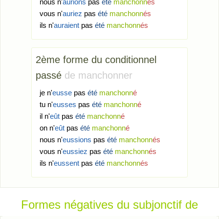
nous n'
aurions
pas
été
manchonn
és
vous n'
auriez
pas
été
manchonn
és
ils n'
auraient
pas
été
manchonn
és
2
ème
forme du conditionnel
passé
de manchonner
je n'
eusse
pas
été
manchonn
é
tu n'
eusses
pas
été
manchonn
é
il n'
eût
pas
été
manchonn
é
on n'
eût
pas
été
manchonn
é
nous n'
eussions
pas
été
manchonn
és
vous n'
eussiez
pas
été
manchonn
és
ils n'
eussent
pas
été
manchonn
és
Formes négatives du subjonctif de