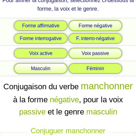
Pour affiner la conjugaison, sélectionnez ci-dessous la
forme, la voix et le genre.
Forme affirmative
Forme négative
Forme interrogative
F. interro-négative
Voix active
Voix passive
Masculin
Féminin
manchonner
Conjugaison du verbe
à la forme
négative
, pour la voix
passive
et le genre
masculin
Conjuguer manchonner