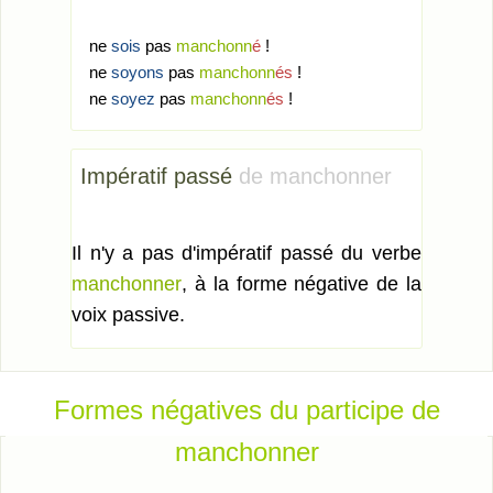
ne
sois
pas
manchonn
é
!
ne
soyons
pas
manchonn
és
!
ne
soyez
pas
manchonn
és
!
Impératif passé
de manchonner
Il n'y a pas d'impératif passé du verbe
manchonner
, à la forme négative de la
voix passive.
Formes négatives du participe de
manchonner