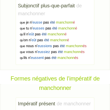
Subjonctif plus-que-parfait
de
manchonner
je n'
eusse
pas
été
manchonn
é
que
tu n'
eusses
pas
été
manchonn
é
que
il n'
eût
pas
été
manchonn
é
qu'
on n'
eût
pas
été
manchonn
é
qu'
nous n'
eussions
pas
été
manchonn
és
que
vous n'
eussiez
pas
été
manchonn
és
que
ils n'
eussent
pas
été
manchonn
és
qu'
Formes négatives de l'impératif de
manchonner
Impératif présent
de manchonner