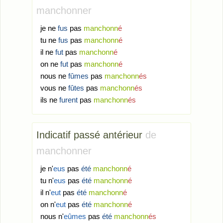
manchonner
je ne
fus
pas
manchonn
é
tu ne
fus
pas
manchonn
é
il ne
fut
pas
manchonn
é
on ne
fut
pas
manchonn
é
nous ne
fûmes
pas
manchonn
és
vous ne
fûtes
pas
manchonn
és
ils ne
furent
pas
manchonn
és
Indicatif passé antérieur
de
manchonner
je n'
eus
pas
été
manchonn
é
tu n'
eus
pas
été
manchonn
é
il n'
eut
pas
été
manchonn
é
on n'
eut
pas
été
manchonn
é
nous n'
eûmes
pas
été
manchonn
és