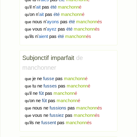
il n'
ait
pas
été
manchonn
é
qu'
on n'
ait
pas
été
manchonn
é
qu'
nous n'
ayons
pas
été
manchonn
és
que
vous n'
ayez
pas
été
manchonn
és
que
ils n'
aient
pas
été
manchonn
és
qu'
Subjonctif imparfait
de
manchonner
je ne
fusse
pas
manchonn
é
que
tu ne
fusses
pas
manchonn
é
que
il ne
fût
pas
manchonn
é
qu'
on ne
fût
pas
manchonn
é
qu'
nous ne
fussions
pas
manchonn
és
que
vous ne
fussiez
pas
manchonn
és
que
ils ne
fussent
pas
manchonn
és
qu'