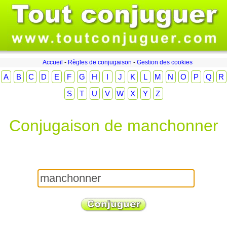
Accueil
-
Règles de conjugaison
-
Gestion des cookies
A
B
C
D
E
F
G
H
I
J
K
L
M
N
O
P
Q
R
S
T
U
V
W
X
Y
Z
Conjugaison de manchonner