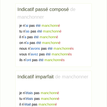
Indicatif passé composé
de
manchonner
je n'
ai
pas
été
manchonn
é
tu n'
as
pas
été
manchonn
é
il n'
a
pas
été
manchonn
é
on n'
a
pas
été
manchonn
é
nous n'
avons
pas
été
manchonn
és
vous n'
avez
pas
été
manchonn
és
ils n'
ont
pas
été
manchonn
és
Indicatif imparfait
de manchonner
je n'
étais
pas
manchonn
é
tu n'
étais
pas
manchonn
é
il n'
était
pas
manchonn
é