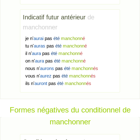
Indicatif futur antérieur
de
manchonner
je n'
aurai
pas
été
manchonn
é
tu n'
auras
pas
été
manchonn
é
il n'
aura
pas
été
manchonn
é
on n'
aura
pas
été
manchonn
é
nous n'
aurons
pas
été
manchonn
és
vous n'
aurez
pas
été
manchonn
és
ils n'
auront
pas
été
manchonn
és
Formes négatives du conditionnel de
manchonner