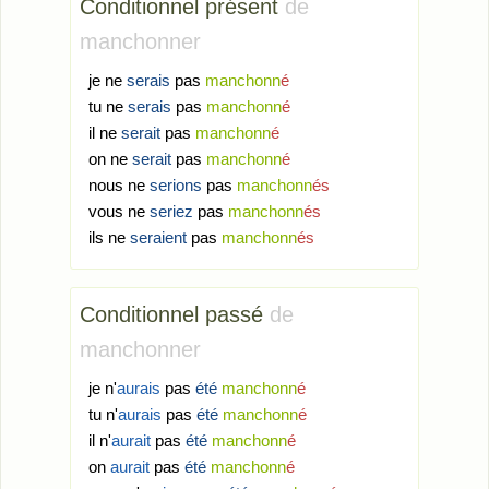
Conditionnel présent
de
manchonner
je ne
serais
pas
manchonn
é
tu ne
serais
pas
manchonn
é
il ne
serait
pas
manchonn
é
on ne
serait
pas
manchonn
é
nous ne
serions
pas
manchonn
és
vous ne
seriez
pas
manchonn
és
ils ne
seraient
pas
manchonn
és
Conditionnel passé
de
manchonner
je n'
aurais
pas
été
manchonn
é
tu n'
aurais
pas
été
manchonn
é
il n'
aurait
pas
été
manchonn
é
on
aurait
pas
été
manchonn
é