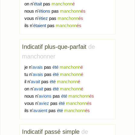
on n'
était
pas
manchonn
é
nous n'
étions
pas
manchonn
és
vous n'
étiez
pas
manchonn
és
ils n'
étaient
pas
manchonn
és
Indicatif plus-que-parfait
de
manchonner
je n'
avais
pas
été
manchonn
é
tu n'
avais
pas
été
manchonn
é
il n'
avait
pas
été
manchonn
é
on n'
avait
pas
été
manchonn
é
nous n'
avions
pas
été
manchonn
és
vous n'
aviez
pas
été
manchonn
és
ils n'
avaient
pas
été
manchonn
és
Indicatif passé simple
de