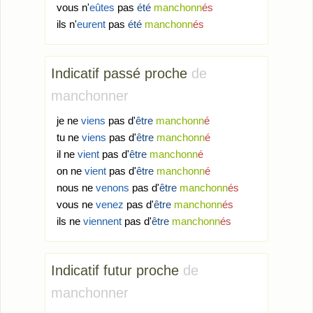
vous n'
eûtes
pas
été
manchonn
és
ils n'
eurent
pas
été
manchonn
és
Indicatif passé proche
de
manchonner
je ne
viens
pas d'
être
manchonn
é
tu ne
viens
pas d'
être
manchonn
é
il ne
vient
pas d'
être
manchonn
é
on ne
vient
pas d'
être
manchonn
é
nous ne
venons
pas d'
être
manchonn
és
vous ne
venez
pas d'
être
manchonn
és
ils ne
viennent
pas d'
être
manchonn
és
Indicatif futur proche
de
manchonner