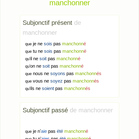
manchonner
Subjonctif présent
de
manchonner
je ne
sois
pas
manchonn
é
que
tu ne
sois
pas
manchonn
é
que
il ne
soit
pas
manchonn
é
qu'
on ne
soit
pas
manchonn
é
qu'
nous ne
soyons
pas
manchonn
és
que
vous ne
soyez
pas
manchonn
és
que
ils ne
soient
pas
manchonn
és
qu'
Subjonctif passé
de manchonner
je n'
aie
pas
été
manchonn
é
que
tu n'
aies
pas
été
manchonn
é
que