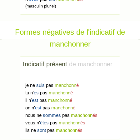
(masculin pluriel)
Formes négatives de l'indicatif de
manchonner
Indicatif présent
de manchonner
je ne
suis
pas
manchonn
é
tu n'
es
pas
manchonn
é
il n'
est
pas
manchonn
é
on n'
est
pas
manchonn
é
nous ne
sommes
pas
manchonn
és
vous n'
êtes
pas
manchonn
és
ils ne
sont
pas
manchonn
és